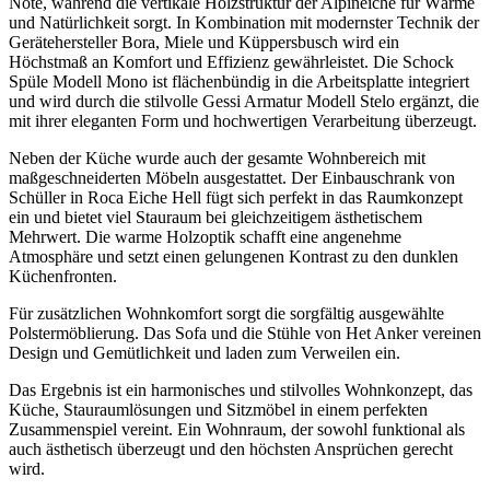
Note, während die vertikale Holzstruktur der Alpineiche für Wärme
und Natürlichkeit sorgt. In Kombination mit modernster Technik der
Gerätehersteller Bora, Miele und Küppersbusch wird ein
Höchstmaß an Komfort und Effizienz gewährleistet. Die Schock
Spüle Modell Mono ist flächenbündig in die Arbeitsplatte integriert
und wird durch die stilvolle Gessi Armatur Modell Stelo ergänzt, die
mit ihrer eleganten Form und hochwertigen Verarbeitung überzeugt.
Neben der Küche wurde auch der gesamte Wohnbereich mit
maßgeschneiderten Möbeln ausgestattet. Der Einbauschrank von
Schüller in Roca Eiche Hell fügt sich perfekt in das Raumkonzept
ein und bietet viel Stauraum bei gleichzeitigem ästhetischem
Mehrwert. Die warme Holzoptik schafft eine angenehme
Atmosphäre und setzt einen gelungenen Kontrast zu den dunklen
Küchenfronten.
Für zusätzlichen Wohnkomfort sorgt die sorgfältig ausgewählte
Polstermöblierung. Das Sofa und die Stühle von Het Anker vereinen
Design und Gemütlichkeit und laden zum Verweilen ein.
Das Ergebnis ist ein harmonisches und stilvolles Wohnkonzept, das
Küche, Stauraumlösungen und Sitzmöbel in einem perfekten
Zusammenspiel vereint. Ein Wohnraum, der sowohl funktional als
auch ästhetisch überzeugt und den höchsten Ansprüchen gerecht
wird.